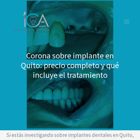
Ir
al
contenido
Corona sobre implante en
Quito: precio completo y qué
incluye el tratamiento
Si estás investigando sobre implantes dentales en Quito,